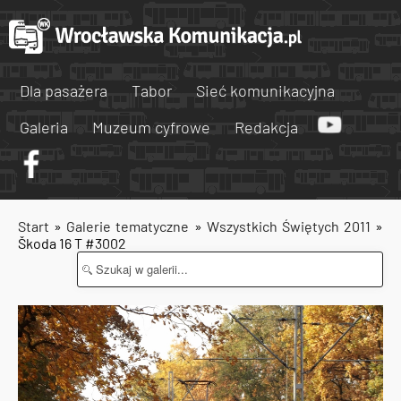
Dla pasażera
Tabor
Sieć komunikacyjna
Galeria
Muzeum cyfrowe
Redakcja
Start
»
Galerie tematyczne
»
Wszystkich Świętych 2011
»
Škoda 16 T #3002