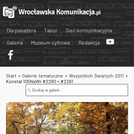
Dla pasażera
Tabor
Sieć komunikacyjna
Galeria
Muzeum cyfrowe
Redakcja
Start
»
Galerie tematyczne
»
Wszystkich Świętych 2011
»
Konstal 105NaWr #2260 + #2261