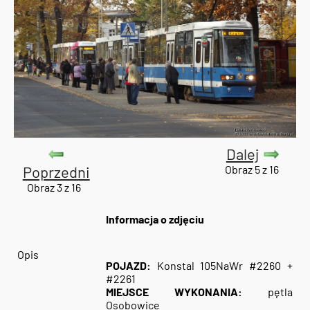
Dalej
Poprzedni
Obraz 5 z 16
Obraz 3 z 16
Informacja o zdjęciu
Opis
POJAZD:
Konstal 105NaWr #2260 +
#2261
MIEJSCE WYKONANIA:
pętla
Osobowice