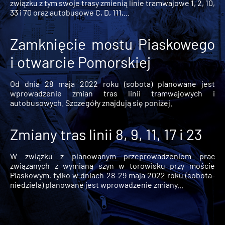
związku z tym swoje trasy zmienią linie tramwajowe 1, 2, 10,
33 i 70 oraz autobusowe C, D, 111,...
Zamknięcie mostu Piaskowego
i otwarcie Pomorskiej
Od dnia 28 maja 2022 roku (sobota) planowane jest
wprowadzenie zmian tras linii tramwajowych i
autobusowych. Szczegóły znajdują się poniżej.
Zmiany tras linii 8, 9, 11, 17 i 23
W związku z planowanym przeprowadzeniem prac
związanych z wymianą szyn w torowisku przy moście
Piaskowym, tylko w dniach 28-29 maja 2022 roku (sobota-
niedziela) planowane jest wprowadzenie zmiany...