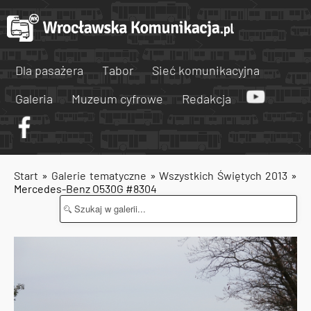
Dla pasażera
Tabor
Sieć komunikacyjna
Galeria
Muzeum cyfrowe
Redakcja
Start
»
Galerie tematyczne
»
Wszystkich Świętych 2013
»
Mercedes-Benz O530G #8304