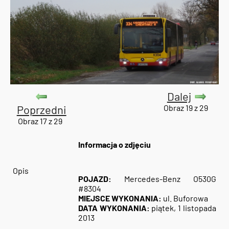
Dalej
Poprzedni
Obraz 19 z 29
Obraz 17 z 29
Informacja o zdjęciu
Opis
POJAZD:
Mercedes-Benz O530G
#8304
MIEJSCE WYKONANIA:
ul. Buforowa
DATA WYKONANIA:
piątek, 1 listopada
2013