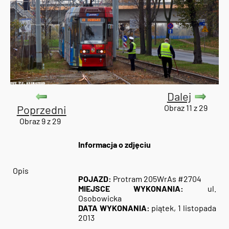
Dalej
Poprzedni
Obraz 11 z 29
Obraz 9 z 29
Informacja o zdjęciu
Opis
POJAZD:
Protram 205WrAs #2704
MIEJSCE WYKONANIA:
ul.
Osobowicka
DATA WYKONANIA:
piątek, 1 listopada
2013