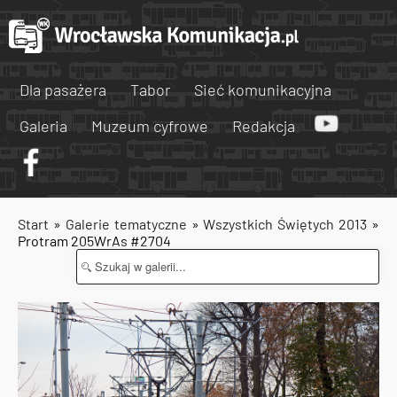
Dla pasażera
Tabor
Sieć komunikacyjna
Galeria
Muzeum cyfrowe
Redakcja
Start
»
Galerie tematyczne
»
Wszystkich Świętych 2013
»
Protram 205WrAs #2704