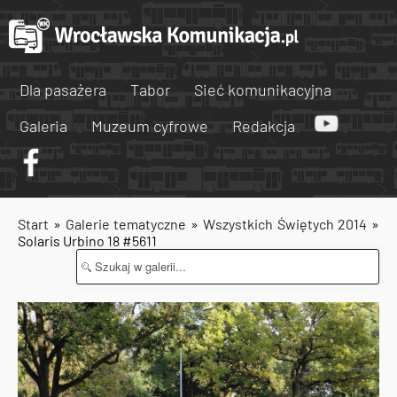
Dla pasażera
Tabor
Sieć komunikacyjna
Galeria
Muzeum cyfrowe
Redakcja
Start
»
Galerie tematyczne
»
Wszystkich Świętych 2014
»
Solaris Urbino 18 #5611