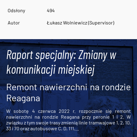
Odsłony
494
Autor
Łukasz Wolniewicz (Supervisor)
Raport specjalny: Zmiany w
komunikacji miejskiej
Remont nawierzchni na rondzie
Reagana
W sobotę 4 czerwca 2022 r. rozpocznie się remont
nawierzchni na rondzie Reagana przy peronie 1 i 2. W
związku z tym swoje trasy zmienią linie tramwajowe 1, 2, 10,
33 i 70 oraz autobusowe C, D, 111,...