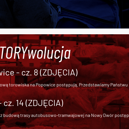
#TORYwolucja
ce - cz. 8 (ZDJĘCIA)
dową torowiska na Popowice
postępują. Przedstawiamy Państwu ob
cz. 14 (ZDJĘCIA)
 z
budową trasy autobusowo-tramwajowej na Nowy Dwór
postępu