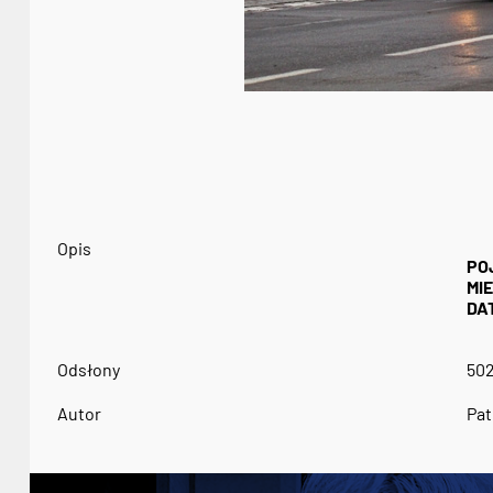
Opis
PO
MI
DA
Odsłony
50
Autor
Pat