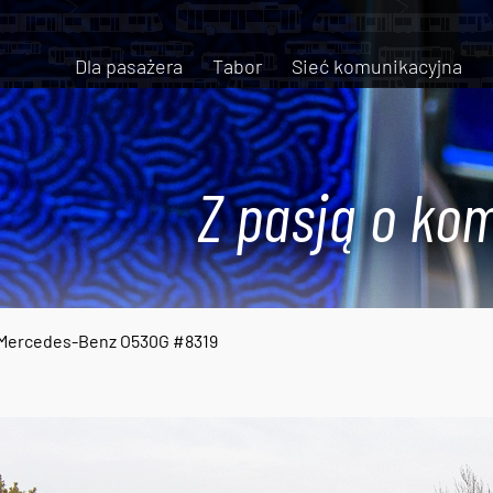
Dla pasażera
Tabor
Sieć komunikacyjna
Z pasją o kom
Mercedes-Benz O530G #8319