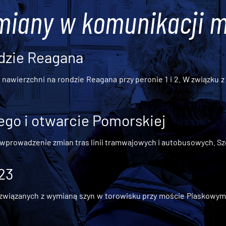
miany w komunikacji m
dzie Reagana
awierzchni na rondzie Reagana przy peronie 1 i 2. W związku z t
go i otwarcie Pomorskiej
 wprowadzenie zmian tras linii tramwajowych i autobusowych. Szc
 23
iązanych z wymianą szyn w torowisku przy moście Piaskowym, t