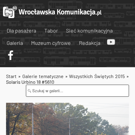
Dla pasażera
Tabor
Sieć komunikacyjna
Galeria
Muzeum cyfrowe
Redakcja
Start
»
Galerie tematyczne
»
Wszystkich Świętych 2015
»
Solaris Urbino 18 #5610