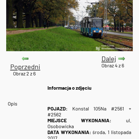
Dalej
Poprzedni
Obraz 4 z 6
Obraz 2 z 6
Informacja o zdjęciu
Opis
POJAZD:
Konstal 105Na #2561 +
#2562
MIEJSCE WYKONANIA:
ul.
Osobowicka
DATA WYKONANIA:
środa, 1 listopada
2017