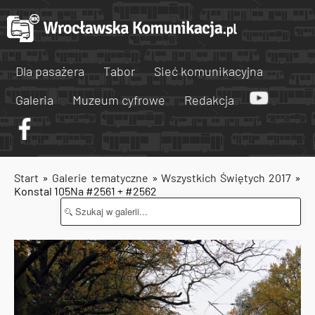
Dla pasażera
Tabor
Sieć komunikacyjna
Galeria
Muzeum cyfrowe
Redakcja
Start
»
Galerie tematyczne
»
Wszystkich Świętych 2017
»
Konstal 105Na #2561 + #2562