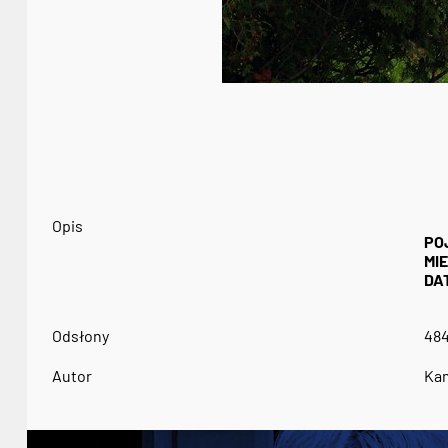
Opis
PO
MI
DA
Odsłony
48
Autor
Kam