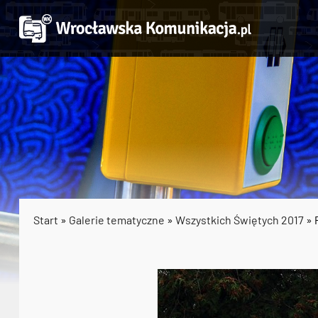
Start
»
Galerie tematyczne
»
Wszystkich Świętych 2017
» 