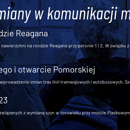
miany w komunikacji m
dzie Reagana
awierzchni na rondzie Reagana przy peronie 1 i 2. W związku z t
go i otwarcie Pomorskiej
 wprowadzenie zmian tras linii tramwajowych i autobusowych. Szc
 23
iązanych z wymianą szyn w torowisku przy moście Piaskowym, t