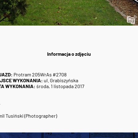
Informacja o zdjęciu
JAZD:
Protram 205WrAs #2708
EJSCE WYKONANIA:
ul. Grabiszyńska
TA WYKONANIA:
środa, 1 listopada 2017
4
il Tusiński (Photographer)