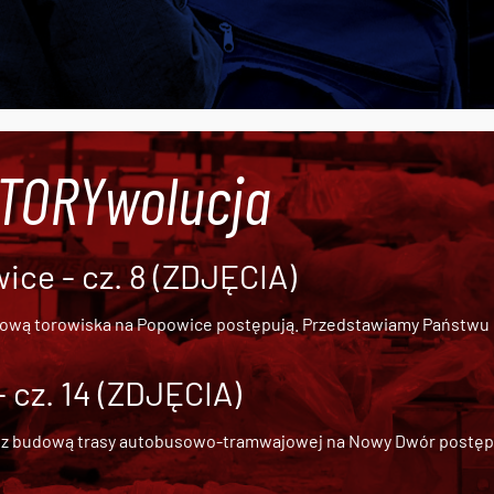
#TORYwolucja
ce - cz. 8 (ZDJĘCIA)
dową torowiska na Popowice
postępują. Przedstawiamy Państwu ob
cz. 14 (ZDJĘCIA)
 z
budową trasy autobusowo-tramwajowej na Nowy Dwór
postępu