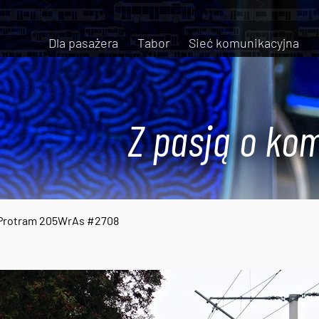
Dla pasażera
Tabor
Sieć komunikacyjna
Z pasją o kom
Protram 205WrAs #2708