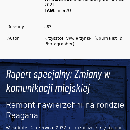
2021
TAGI:
linia 70
Odsłony
382
Autor
Krzysztof Skwierzyński (Journalist &
Photographer)
Raport specjalny: Zmiany w
komunikacji miejskiej
Remont nawierzchni na rondzie
Reagana
W sobotę 4 czerwca 2022 r. rozpocznie się remont