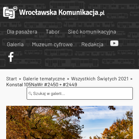
Dla pasażera
Tabor
Sieć komunikacyjna
Galeria
Muzeum cyfrowe
Redakcja
Start
»
Galerie tematyczne
»
Wszystkich Świętych 2021
»
Konstal 105NaWr #2450 + #2449