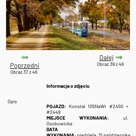
Dalej
Poprzedni
Obraz 39 z 46
Obraz 37 z 46
Informacja o zdjęciu
Opis
POJAZD:
Konstal 105NaWr #2450 +
#2449
MIEJSCE WYKONANIA:
ul.
Osobowicka
DATA
WYKONANIA:
niedziela, 31 października