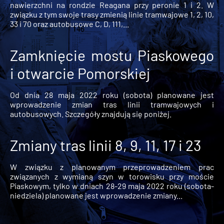
nawierzchni na rondzie Reagana przy peronie 1 i 2. W
związku z tym swoje trasy zmienią linie tramwajowe 1, 2, 10,
33 i 70 oraz autobusowe C, D, 111,...
Zamknięcie mostu Piaskowego
i otwarcie Pomorskiej
Od dnia 28 maja 2022 roku (sobota) planowane jest
wprowadzenie zmian tras linii tramwajowych i
autobusowych. Szczegóły znajdują się poniżej.
Zmiany tras linii 8, 9, 11, 17 i 23
W związku z planowanym przeprowadzeniem prac
związanych z wymianą szyn w torowisku przy moście
Piaskowym, tylko w dniach 28-29 maja 2022 roku (sobota-
niedziela) planowane jest wprowadzenie zmiany...