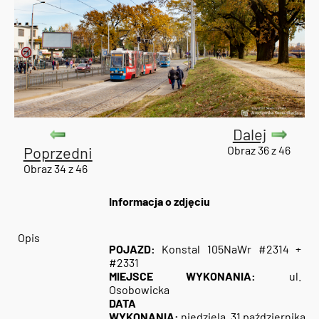
Dalej
Poprzedni
Obraz 36 z 46
Obraz 34 z 46
Informacja o zdjęciu
Opis
POJAZD:
Konstal 105NaWr #2314 +
#2331
MIEJSCE WYKONANIA:
ul.
Osobowicka
DATA
WYKONANIA:
niedziela, 31 października