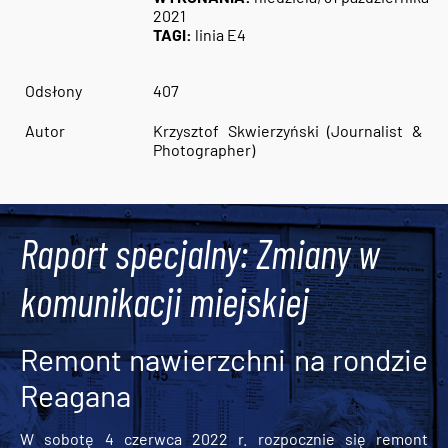
2021
TAGI:
linia E4
Odsłony
407
Autor
Krzysztof Skwierzyński (Journalist &
Photographer)
Raport specjalny: Zmiany w
komunikacji miejskiej
Remont nawierzchni na rondzie
Reagana
W sobotę 4 czerwca 2022 r. rozpocznie się remont