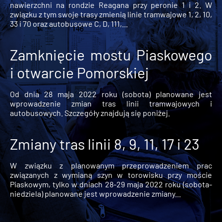
nawierzchni na rondzie Reagana przy peronie 1 i 2. W
związku z tym swoje trasy zmienią linie tramwajowe 1, 2, 10,
33 i 70 oraz autobusowe C, D, 111,...
Zamknięcie mostu Piaskowego
i otwarcie Pomorskiej
Od dnia 28 maja 2022 roku (sobota) planowane jest
wprowadzenie zmian tras linii tramwajowych i
autobusowych. Szczegóły znajdują się poniżej.
Zmiany tras linii 8, 9, 11, 17 i 23
W związku z planowanym przeprowadzeniem prac
związanych z wymianą szyn w torowisku przy moście
Piaskowym, tylko w dniach 28-29 maja 2022 roku (sobota-
niedziela) planowane jest wprowadzenie zmiany...