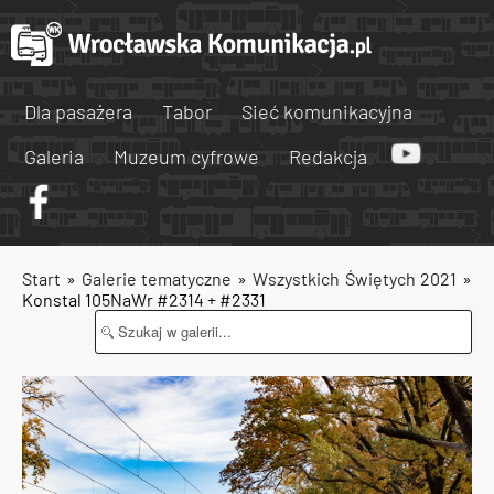
Dla pasażera
Tabor
Sieć komunikacyjna
Galeria
Muzeum cyfrowe
Redakcja
Start
»
Galerie tematyczne
»
Wszystkich Świętych 2021
»
Konstal 105NaWr #2314 + #2331