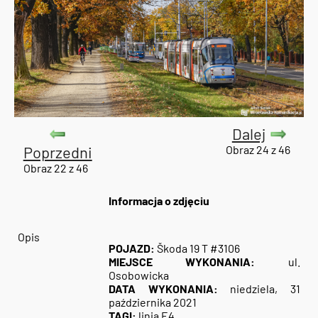
Dalej
Poprzedni
Obraz 24 z 46
Obraz 22 z 46
Informacja o zdjęciu
Opis
POJAZD:
Škoda 19 T #3106
MIEJSCE WYKONANIA:
ul.
Osobowicka
DATA WYKONANIA:
niedziela, 31
października 2021
TAGI:
linia E4