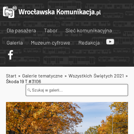
Dla pasażera
Tabor
Sieć komunikacyjna
Galeria
Muzeum cyfrowe
Redakcja
Start
»
Galerie tematyczne
»
Wszystkich Świętych 2021
»
Škoda 19 T #3106