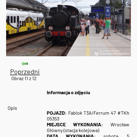
Poprzedni
Obraz 11 z 12
Informacja o zdjęciu
Opis
POJAZD:
Fablok T3A/Ferrum 47 #TKh
05353
MIEJSCE WYKONANIA:
Wrocław
Główny (stacja kolejowa)
DATA WYKONANIA:
sobota, 5