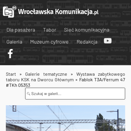
Dla pasażera
Tabor
Sieć komunikacyjna
Galeria
Muzeum cyfrowe
Redakcja
Start
»
Galerie tematyczne
»
Wystawa zabytkowego
taboru KSK na Dworcu Głównym
» Fablok T3A/Ferrum 47
#TKh 05353