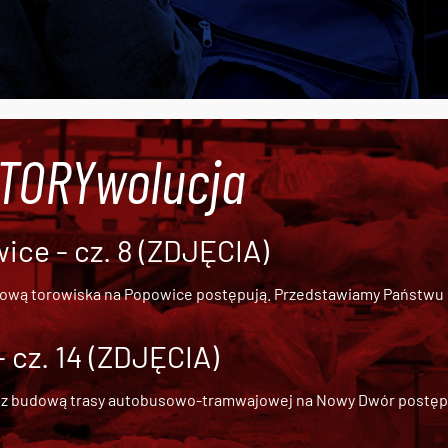
#TORYwolucja
ce - cz. 8 (ZDJĘCIA)
dową torowiska na Popowice
postępują. Przedstawiamy Państwu ob
cz. 14 (ZDJĘCIA)
 z
budową trasy autobusowo-tramwajowej na Nowy Dwór
postępu