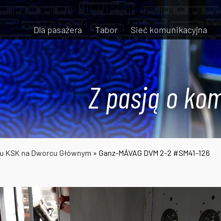
Dla pasażera
Tabor
Sieć komunikacyjna
Z pasją o kom
ru KSK na Dworcu Głównym
» Ganz-MÁVAG DVM 2-2 #SM41-126