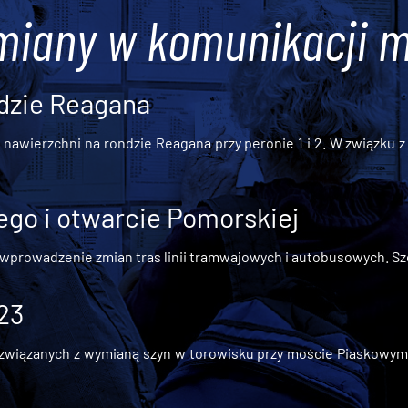
miany w komunikacji m
dzie Reagana
awierzchni na rondzie Reagana przy peronie 1 i 2. W związku z t
go i otwarcie Pomorskiej
 wprowadzenie zmian tras linii tramwajowych i autobusowych. Szc
 23
iązanych z wymianą szyn w torowisku przy moście Piaskowym, t