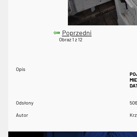
Poprzedni
Obraz 1 z 12
Opis
PO
MI
DA
Odsłony
50
Autor
Krz