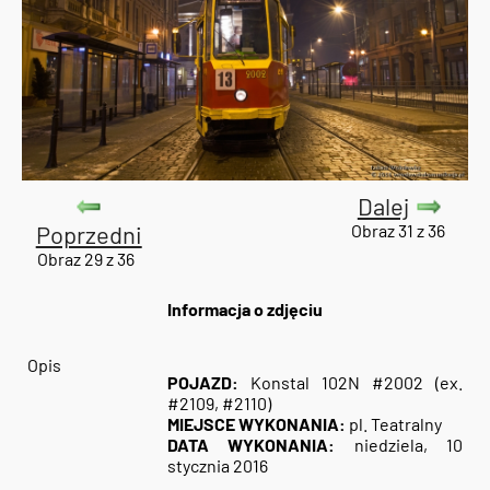
Dalej
Poprzedni
Obraz 31 z 36
Obraz 29 z 36
Informacja o zdjęciu
Opis
POJAZD:
Konstal 102N #2002 (ex.
#2109, #2110)
MIEJSCE WYKONANIA:
pl. Teatralny
DATA WYKONANIA:
niedziela, 10
stycznia 2016