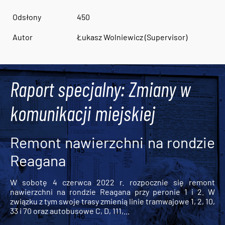
Odsłony
450
Autor
Łukasz Wolniewicz (Supervisor)
Raport specjalny: Zmiany w
komunikacji miejskiej
Remont nawierzchni na rondzie
Reagana
W sobotę 4 czerwca 2022 r. rozpocznie się remont
nawierzchni na rondzie Reagana przy peronie 1 i 2. W
związku z tym swoje trasy zmienią linie tramwajowe 1, 2, 10,
33 i 70 oraz autobusowe C, D, 111,...