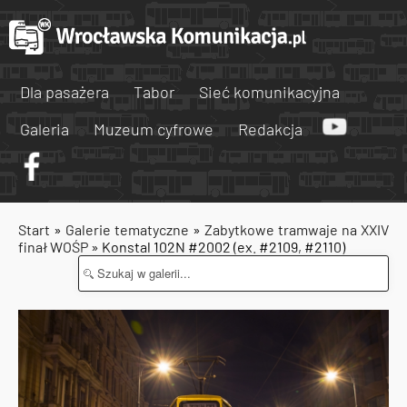
Dla pasażera
Tabor
Sieć komunikacyjna
Galeria
Muzeum cyfrowe
Redakcja
Start
»
Galerie tematyczne
»
Zabytkowe tramwaje na XXIV
finał WOŚP
» Konstal 102N #2002 (ex. #2109, #2110)