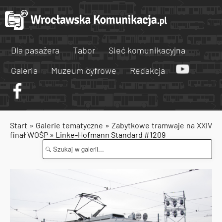
Dla pasażera
Tabor
Sieć komunikacyjna
Galeria
Muzeum cyfrowe
Redakcja
Start
»
Galerie tematyczne
»
Zabytkowe tramwaje na XXIV
finał WOŚP
» Linke-Hofmann Standard #1209