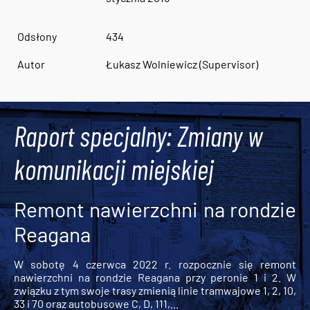
Odsłony
434
Autor
Łukasz Wolniewicz (Supervisor)
Raport specjalny: Zmiany w
komunikacji miejskiej
Remont nawierzchni na rondzie
Reagana
W sobotę 4 czerwca 2022 r. rozpocznie się remont
nawierzchni na rondzie Reagana przy peronie 1 i 2. W
związku z tym swoje trasy zmienią linie tramwajowe 1, 2, 10,
33 i 70 oraz autobusowe C, D, 111,...