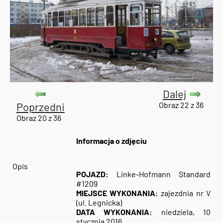
Dalej
Poprzedni
Obraz 22 z 36
Obraz 20 z 36
Informacja o zdjęciu
Opis
POJAZD:
Linke-Hofmann Standard
#1209
MIEJSCE WYKONANIA:
zajezdnia nr V
(ul. Legnicka)
DATA WYKONANIA:
niedziela, 10
stycznia 2016