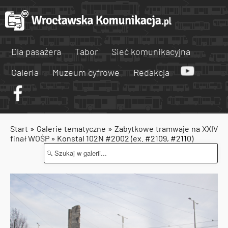
Dla pasażera
Tabor
Sieć komunikacyjna
Galeria
Muzeum cyfrowe
Redakcja
Start
»
Galerie tematyczne
»
Zabytkowe tramwaje na XXIV
finał WOŚP
» Konstal 102N #2002 (ex. #2109, #2110)