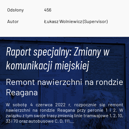
Odsłony
456
Autor
Łukasz Wolniewicz (Supervisor)
Raport specjalny: Zmiany w
komunikacji miejskiej
Remont nawierzchni na rondzie
Reagana
W sobotę 4 czerwca 2022 r. rozpocznie się remont
nawierzchni na rondzie Reagana przy peronie 1 i 2. W
związku z tym swoje trasy zmienią linie tramwajowe 1, 2, 10,
33 i 70 oraz autobusowe C, D, 111,...