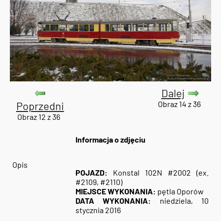
Dalej
Poprzedni
Obraz 14 z 36
Obraz 12 z 36
Informacja o zdjęciu
Opis
POJAZD:
Konstal 102N #2002 (ex.
#2109, #2110)
MIEJSCE WYKONANIA:
pętla Oporów
DATA WYKONANIA:
niedziela, 10
stycznia 2016