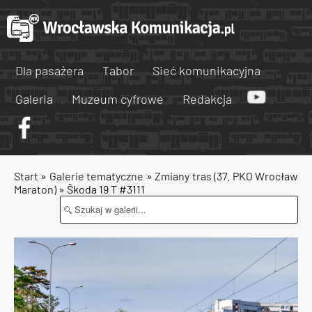
Dla pasażera
Tabor
Sieć komunikacyjna
Galeria
Muzeum cyfrowe
Redakcja
Start
»
Galerie tematyczne
»
Zmiany tras (37. PKO Wrocław
Maraton)
» Škoda 19 T #3111