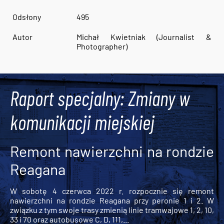
Odsłony
495
Autor
Michał Kwietniak (Journalist &
Photographer)
Raport specjalny: Zmiany w
komunikacji miejskiej
Remont nawierzchni na rondzie
Reagana
W sobotę 4 czerwca 2022 r. rozpocznie się remont
nawierzchni na rondzie Reagana przy peronie 1 i 2. W
związku z tym swoje trasy zmienią linie tramwajowe 1, 2, 10,
33 i 70 oraz autobusowe C, D, 111,...