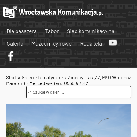
Dla pasażera
Tabor
Sieć komunikacyjna
Galeria
Muzeum cyfrowe
Redakcja
Start
»
Galerie tematyczne
»
Zmiany tras (37. PKO Wrocław
Maraton)
» Mercedes-Benz O530 #7312