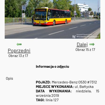
Dalej
Poprzedni
Obraz 15 z 17
Obraz 13 z 17
Informacja o zdjęciu
Opis
POJAZD:
Mercedes-Benz O530 #7312
MIEJSCE WYKONANIA:
ul. Bałtycka
DATA WYKONANIA:
niedziela, 15
września 2019
TAGI:
linia 127