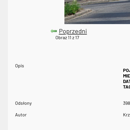
Poprzedni
Obraz 11 z 17
Opis
PO
MI
DA
TAG
Odsłony
398
Autor
Krz