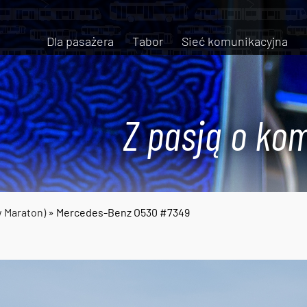
Dla pasażera
Tabor
Sieć komunikacyjna
Z pasją o kom
w Maraton)
» Mercedes-Benz O530 #7349