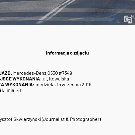
Informacja o zdjęciu
JAZD:
Mercedes-Benz O530 #7349
EJSCE WYKONANIA:
ul. Kowalska
TA WYKONANIA:
niedziela, 15 września 2019
I:
linia 141
ysztof Skwierzyński (Journalist & Photographer)