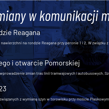
miany w komunikacji m
dzie Reagana
awierzchni na rondzie Reagana przy peronie 1 i 2. W związku z t
go i otwarcie Pomorskiej
 wprowadzenie zmian tras linii tramwajowych i autobusowych. Szc
 23
iązanych z wymianą szyn w torowisku przy moście Piaskowym, t