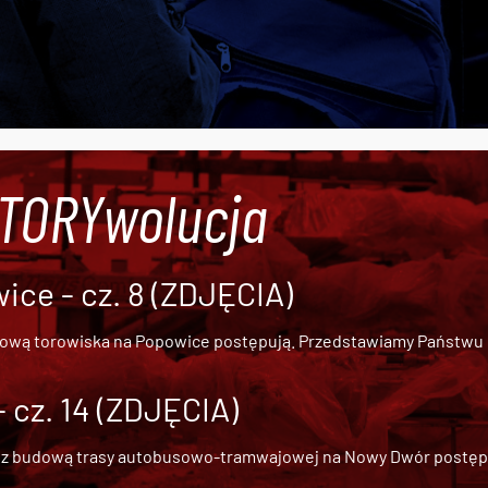
#TORYwolucja
ce - cz. 8 (ZDJĘCIA)
dową torowiska na Popowice
postępują. Przedstawiamy Państwu ob
cz. 14 (ZDJĘCIA)
 z
budową trasy autobusowo-tramwajowej na Nowy Dwór
postępu