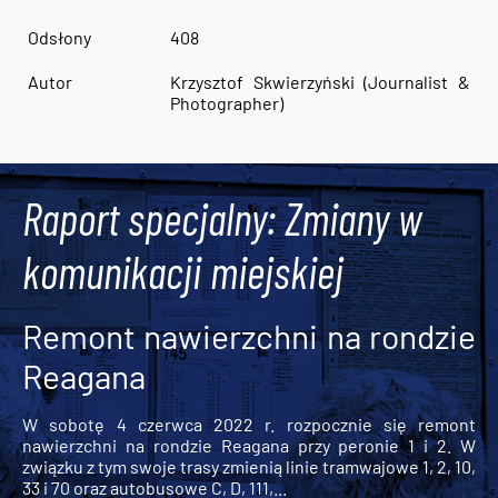
Odsłony
408
Autor
Krzysztof Skwierzyński (Journalist &
Photographer)
Raport specjalny: Zmiany w
komunikacji miejskiej
Remont nawierzchni na rondzie
Reagana
W sobotę 4 czerwca 2022 r. rozpocznie się remont
nawierzchni na rondzie Reagana przy peronie 1 i 2. W
związku z tym swoje trasy zmienią linie tramwajowe 1, 2, 10,
33 i 70 oraz autobusowe C, D, 111,...