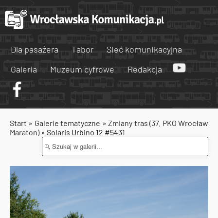
Dla pasażera
Tabor
Sieć komunikacyjna
Galeria
Muzeum cyfrowe
Redakcja
Start
»
Galerie tematyczne
»
Zmiany tras (37. PKO Wrocław
Maraton)
» Solaris Urbino 12 #5431