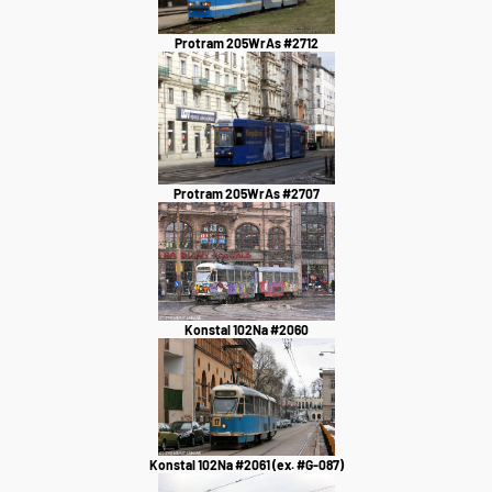
Protram 205WrAs #2712
Protram 205WrAs #2707
Konstal 102Na #2060
Konstal 102Na #2061 (ex. #G-087)