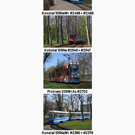
Konstal 105NaWr #2468 + #2469
Konstal 105Na #2546 + #2547
Protram 205WrAs #2702
Konstal 105NaWr #2380 + #2379