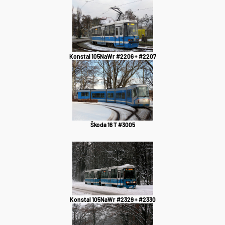
Konstal 105NaWr #2206 + #2207
Škoda 16 T #3005
Konstal 105NaWr #2329 + #2330