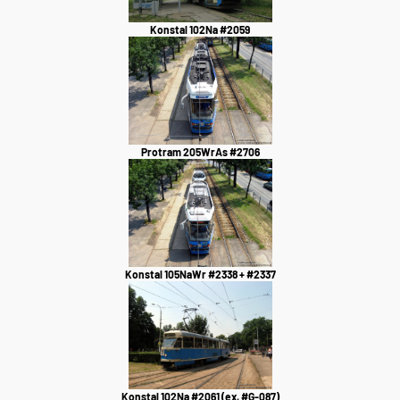
Konstal 102Na #2059
Protram 205WrAs #2706
Konstal 105NaWr #2338 + #2337
Konstal 102Na #2061 (ex. #G-087)