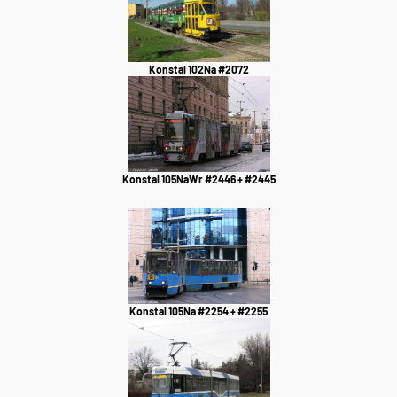
Konstal 102Na #2072
Konstal 105NaWr #2446 + #2445
Konstal 105Na #2254 + #2255