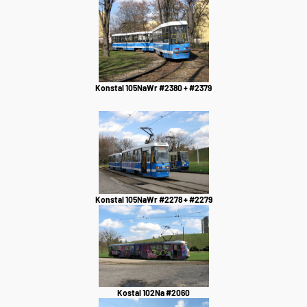
Konstal 105NaWr #2380 + #2379
Konstal 105NaWr #2278 + #2279
Kostal 102Na #2060