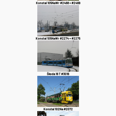
Konstal 105NaWr #2468 + #2469
Konstal 105NaWr #2274 + #2275
Škoda 16 T #3016
Konstal 102Na #2072