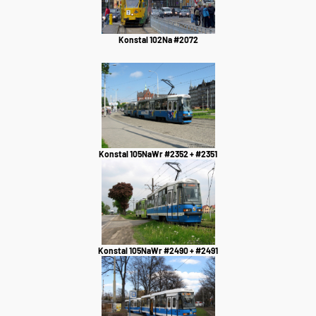
Konstal 102Na #2072
Konstal 105NaWr #2352 + #2351
Konstal 105NaWr #2490 + #2491