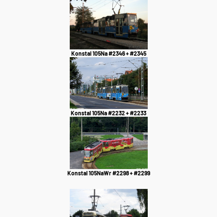
Konstal 105Na #2346 + #2345
Konstal 105Na #2232 + #2233
Konstal 105NaWr #2298 + #2299