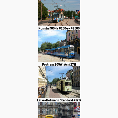
Konstal 105Na #2504 + #2505
Protram 205WrAs #2711
Linke-Hofmann Standard #1217