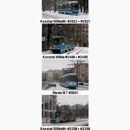
Konstal 105NaWr #2522 + #2521
Konstal 105Na #2456 + #2455
Škoda 16 T #3001
Konstal 105NaWr #2258 + #2259