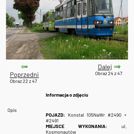
Dalej
Poprzedni
Obraz 24 z 47
Obraz 22 z 47
Informacja o zdjęciu
Opis
POJAZD:
Konstal 105NaWr #2490 +
#2491
MIEJSCE WYKONANIA:
ul.
Kosmonautów