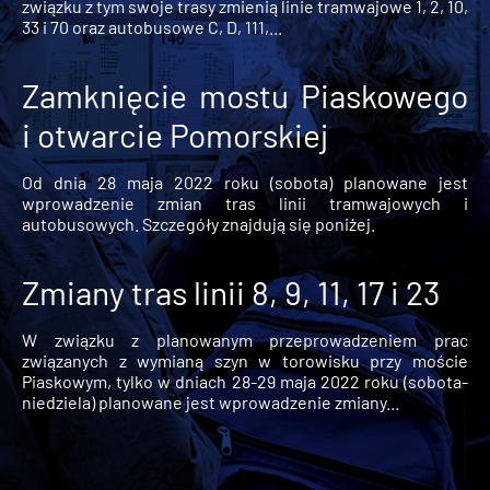
związku z tym swoje trasy zmienią linie tramwajowe 1, 2, 10,
33 i 70 oraz autobusowe C, D, 111,...
Zamknięcie mostu Piaskowego
i otwarcie Pomorskiej
Od dnia 28 maja 2022 roku (sobota) planowane jest
wprowadzenie zmian tras linii tramwajowych i
autobusowych. Szczegóły znajdują się poniżej.
Zmiany tras linii 8, 9, 11, 17 i 23
W związku z planowanym przeprowadzeniem prac
związanych z wymianą szyn w torowisku przy moście
Piaskowym, tylko w dniach 28-29 maja 2022 roku (sobota-
niedziela) planowane jest wprowadzenie zmiany...