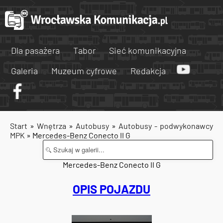
Dla pasażera
Tabor
Sieć komunikacyjna
Galeria
Muzeum cyfrowe
Redakcja
Start
»
Wnętrza
»
Autobusy
»
Autobusy - podwykonawcy
MPK
» Mercedes-Benz Conecto II G
Mercedes-Benz Conecto II G
OPIS POJAZDU