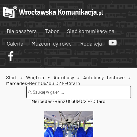
Dla pasażera
Tabor
Sieć komunikacyjna
Galeria
Muzeum cyfrowe
Redakcja
Start
»
Wnętrza
»
Autobusy
»
Autobusy testowe
»
Mercedes-Benz O530G C2 E-Citaro
Mercedes-Benz O530G C2 E-Citaro