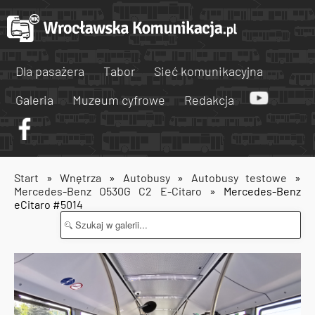
Dla pasażera
Tabor
Sieć komunikacyjna
Galeria
Muzeum cyfrowe
Redakcja
Start
»
Wnętrza
»
Autobusy
»
Autobusy testowe
»
Mercedes-Benz O530G C2 E-Citaro
» Mercedes-Benz
eCitaro #5014