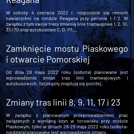
W sobotę 4 czerwca 2022 r. rozpocznie się remont
nawierzchni na rondzie Reagana przy peronie 1 i 2. W
związku z tym swoje trasy zmienią linie tramwajowe 1, 2, 10,
33 i 70 oraz autobusowe C, D, 111,...
Zamknięcie mostu Piaskowego
i otwarcie Pomorskiej
Od dnia 28 maja 2022 roku (sobota) planowane jest
wprowadzenie zmian tras linii tramwajowych i
autobusowych. Szczegóły znajdują się poniżej.
Zmiany tras linii 8, 9, 11, 17 i 23
W związku z planowanym przeprowadzeniem prac
związanych z wymianą szyn w torowisku przy moście
Piaskowym, tylko w dniach 28-29 maja 2022 roku (sobota-
niedziela) planowane jest wprowadzenie zmiany...