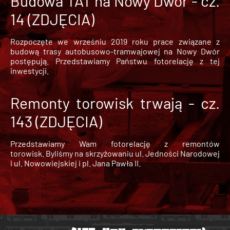
Budowa TAT na Nowy Dwór - cz.
14 (ZDJĘCIA)
Rozpoczęte we wrześniu 2019 roku prace związane z
budową trasy autobusowo-tramwajowej na Nowy Dwór
postępują. Przedstawiamy Państwu fotorelację z tej
inwestycji.
Remonty torowisk trwają - cz.
143 (ZDJĘCIA)
Przedstawiamy Wam fotorelację z remontów
torowisk. Byliśmy na skrzyżowaniu ul. Jedności Narodowej
i ul. Nowowiejskiej i pl. Jana Pawła II.