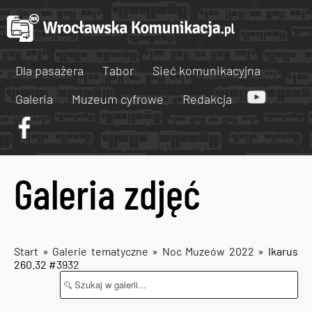
Dla pasażera
Tabor
Sieć komunikacyjna
Galeria
Muzeum cyfrowe
Redakcja
Galeria zdjęć
Start
»
Galerie tematyczne
»
Noc Muzeów 2022
» Ikarus
260.32 #3932