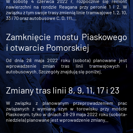
W sobotę 4 czerwca 2022 r. rozpocznie się remont
nawierzchni na rondzie Reagana przy peronie 1 i 2. W
związku z tym swoje trasy zmienią linie tramwajowe 1, 2, 10,
33 i 70 oraz autobusowe C, D, 111,...
Zamknięcie mostu Piaskowego
i otwarcie Pomorskiej
Od dnia 28 maja 2022 roku (sobota) planowane jest
wprowadzenie zmian tras linii tramwajowych i
autobusowych. Szczegóły znajdują się poniżej.
Zmiany tras linii 8, 9, 11, 17 i 23
W związku z planowanym przeprowadzeniem prac
związanych z wymianą szyn w torowisku przy moście
Piaskowym, tylko w dniach 28-29 maja 2022 roku (sobota-
niedziela) planowane jest wprowadzenie zmiany...