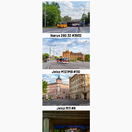
Ikarus 260.32 #3932
Jelcz M121MB #110
Jelcz M11 #8