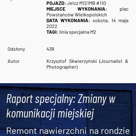
POJAZD:
Jelcz M121MB #110
MIEJSCE WYKONANIA:
plac
Powstańców Wielkopolskich
DATA WYKONANIA:
sobota, 14 maja
2022
TAGI:
linia specjalna M2
Odsłony
438
Autor
Krzysztof Skwierzyński (Journalist &
Photographer)
Raport specjalny: Zmiany w
komunikacji miejskiej
Remont nawierzchni na rondzie