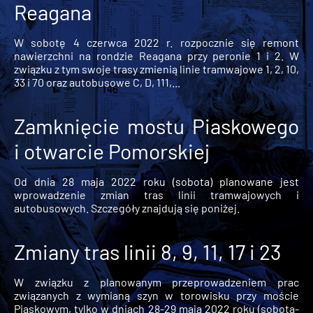
Reagana
W sobotę 4 czerwca 2022 r. rozpocznie się remont
nawierzchni na rondzie Reagana przy peronie 1 i 2. W
związku z tym swoje trasy zmienią linie tramwajowe 1, 2, 10,
33 i 70 oraz autobusowe C, D, 111,...
Zamknięcie mostu Piaskowego
i otwarcie Pomorskiej
Od dnia 28 maja 2022 roku (sobota) planowane jest
wprowadzenie zmian tras linii tramwajowych i
autobusowych. Szczegóły znajdują się poniżej.
Zmiany tras linii 8, 9, 11, 17 i 23
W związku z planowanym przeprowadzeniem prac
związanych z wymianą szyn w torowisku przy moście
Piaskowym, tylko w dniach 28-29 maja 2022 roku (sobota-