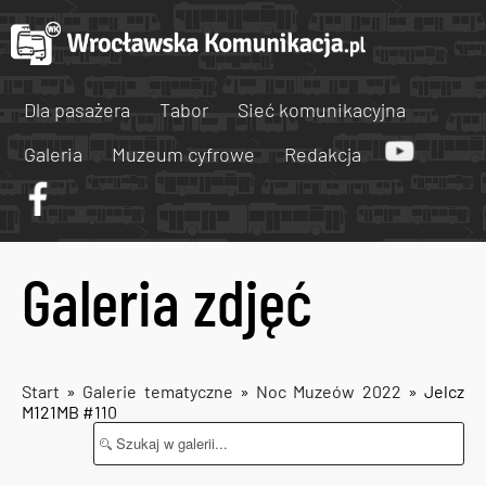
Dla pasażera
Tabor
Sieć komunikacyjna
Galeria
Muzeum cyfrowe
Redakcja
Galeria zdjęć
Start
»
Galerie tematyczne
»
Noc Muzeów 2022
» Jelcz
M121MB #110