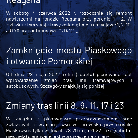
W sobotę 4 czerwca 2022 r. rozpocznie się remont
nawierzchni na rondzie Reagana przy peronie 1 i 2. W
związku z tym swoje trasy zmienią linie tramwajowe 1, 2, 10,
33 i 70 oraz autobusowe C, D, 111,...
Zamknięcie mostu Piaskowego
i otwarcie Pomorskiej
Od dnia 28 maja 2022 roku (sobota) planowane jest
wprowadzenie zmian tras linii tramwajowych i
autobusowych. Szczegóły znajdują się poniżej.
Zmiany tras linii 8, 9, 11, 17 i 23
W związku z planowanym przeprowadzeniem prac
związanych z wymianą szyn w torowisku przy moście
Piaskowym, tylko w dniach 28-29 maja 2022 roku (sobota-
niedziela) planowane jest wprowadzenie zmiany...