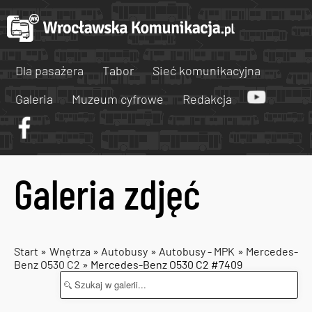
Dla pasażera
Tabor
Sieć komunikacyjna
Galeria
Muzeum cyfrowe
Redakcja
Galeria zdjęć
Start
»
Wnętrza
»
Autobusy
»
Autobusy - MPK
»
Mercedes-
Benz O530 C2
» Mercedes-Benz O530 C2 #7409