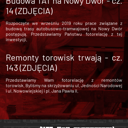
Budowa TAT na Nowy Dwór - cz.
14 (ZDJĘCIA)
Rozpoczęte we wrześniu 2019 roku prace związane z
budową trasy autobusowo-tramwajowej na Nowy Dwór
postępują. Przedstawiamy Państwu fotorelację z tej
inwestycji.
Remonty torowisk trwają - cz.
143 (ZDJĘCIA)
Przedstawiamy Wam fotorelację z remontów
torowisk. Byliśmy na skrzyżowaniu ul. Jedności Narodowej
i ul. Nowowiejskiej i pl. Jana Pawła II.