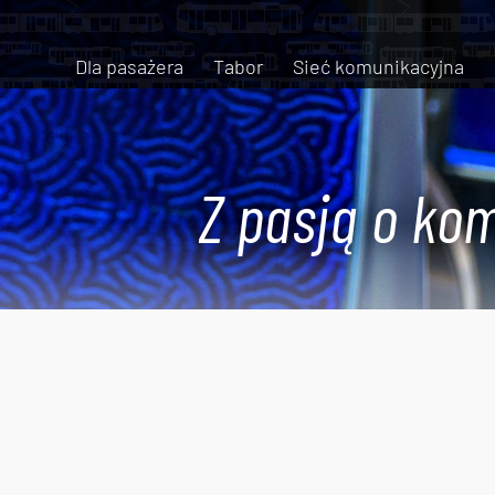
Dla pasażera
Tabor
Sieć komunikacyjna
Z pasją o kom