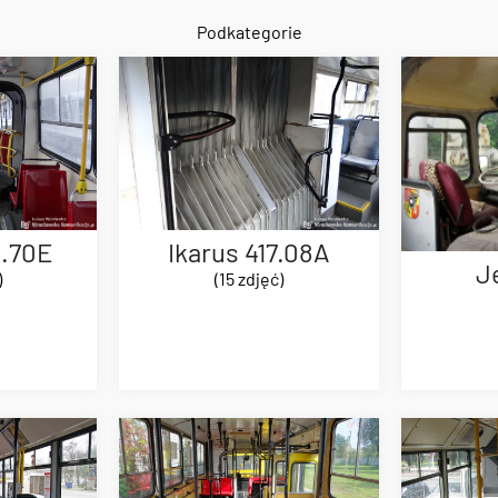
Podkategorie
0.70E
Ikarus 417.08A
J
)
(15 zdjęć)