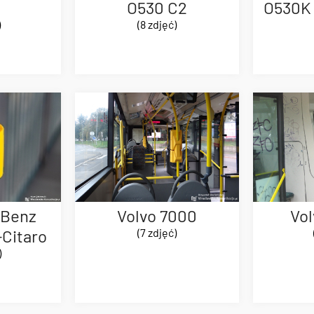
O530 C2
O530K 
)
(8 zdjęć)
Volvo 7000
Vo
-Benz
(7 zdjęć)
Citaro
)