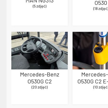
MAN NG313
O530
(5 zdjęć)
(18 zdjęć
Mercedes-Benz
Mercedes
O530G C2
O530G C2 E-
(20 zdjęć)
(10 zdjęć