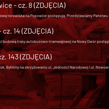
ce - cz. 8 (ZDJĘCIA)
dową torowiska na Popowice
postępują. Przedstawiamy Państwu ob
cz. 14 (ZDJĘCIA)
 z
budową trasy autobusowo-tramwajowej na Nowy Dwór
postępu
cz. 143 (ZDJĘCIA)
 Byliśmy na skrzyżowaniu ul. Jedności Narodowej i ul. Nowowiejs