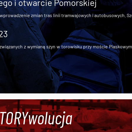
go i otwarcie Pomorskiej
 wprowadzenie zmian tras linii tramwajowych i autobusowych. Szc
 23
iązanych z wymianą szyn w torowisku przy moście Piaskowym, t
#TORYwolucja