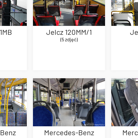
81MB
Jelcz 120MM/1
Je
(5 zdjęć)
-Benz
Mercedes-Benz
Merc