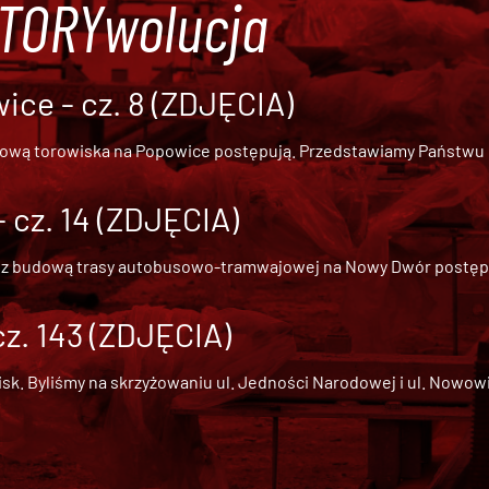
#TORYwolucja
ce - cz. 8 (ZDJĘCIA)
dową torowiska na Popowice
postępują. Przedstawiamy Państwu ob
cz. 14 (ZDJĘCIA)
 z
budową trasy autobusowo-tramwajowej na Nowy Dwór
postępu
cz. 143 (ZDJĘCIA)
 Byliśmy na skrzyżowaniu ul. Jedności Narodowej i ul. Nowowiejs