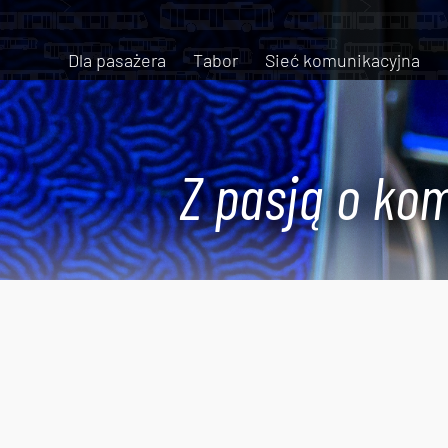
Dla pasażera
Tabor
Sieć komunikacyjna
Z pasją o kom