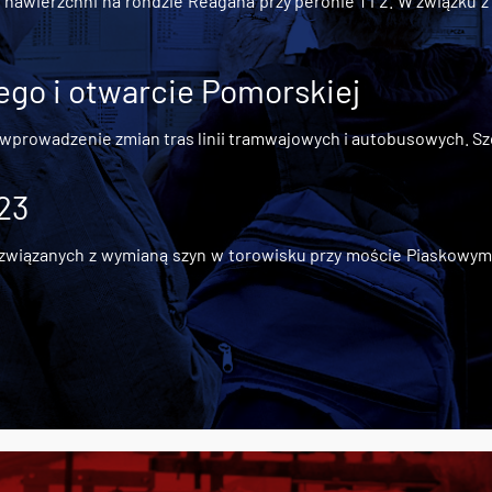
awierzchni na rondzie Reagana przy peronie 1 i 2. W związku z t
go i otwarcie Pomorskiej
 wprowadzenie zmian tras linii tramwajowych i autobusowych. Szc
 23
iązanych z wymianą szyn w torowisku przy moście Piaskowym, t