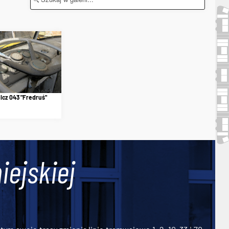
lcz 043 "Fredruś"
iejskiej