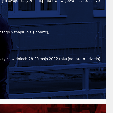
ym swoje trasy zmienią linie tramwajowe 1, 2, 10, 33 i 70
zegóły znajdują się poniżej.
ylko w dniach 28-29 maja 2022 roku (sobota-niedziela)