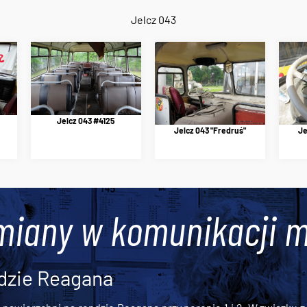
Jelcz 043
Jelcz 043 #4125
Jelcz 043 "Fredruś"
Je
miany w komunikacji m
dzie Reagana