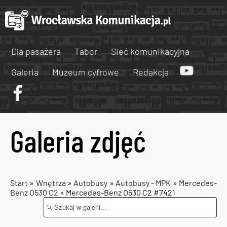
Dla pasażera
Tabor
Sieć komunikacyjna
Galeria
Muzeum cyfrowe
Redakcja
Galeria zdjęć
Start
»
Wnętrza
»
Autobusy
»
Autobusy - MPK
»
Mercedes-
Benz O530 C2
» Mercedes-Benz O530 C2 #7421