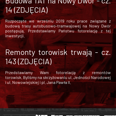
Budowa TAT na Nowy Dwór - cz.
14 (ZDJĘCIA)
Rozpoczęte we wrześniu 2019 roku prace związane z
budową trasy autobusowo-tramwajowej na Nowy Dwór
postępują. Przedstawiamy Państwu fotorelację z tej
inwestycji.
Remonty torowisk trwają - cz.
143 (ZDJĘCIA)
Przedstawiamy Wam fotorelację z remontów
torowisk. Byliśmy na skrzyżowaniu ul. Jedności Narodowej
i ul. Nowowiejskiej i pl. Jana Pawła II.