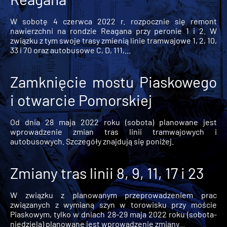
W sobotę 4 czerwca 2022 r. rozpocznie się remont
nawierzchni na rondzie Reagana przy peronie 1 i 2. W
związku z tym swoje trasy zmienią linie tramwajowe 1, 2, 10,
33 i 70 oraz autobusowe C, D, 111,...
Zamknięcie mostu Piaskowego
i otwarcie Pomorskiej
Od dnia 28 maja 2022 roku (sobota) planowane jest
wprowadzenie zmian tras linii tramwajowych i
autobusowych. Szczegóły znajdują się poniżej.
Zmiany tras linii 8, 9, 11, 17 i 23
W związku z planowanym przeprowadzeniem prac
związanych z wymianą szyn w torowisku przy moście
Piaskowym, tylko w dniach 28-29 maja 2022 roku (sobota-
niedziela) planowane jest wprowadzenie zmiany...