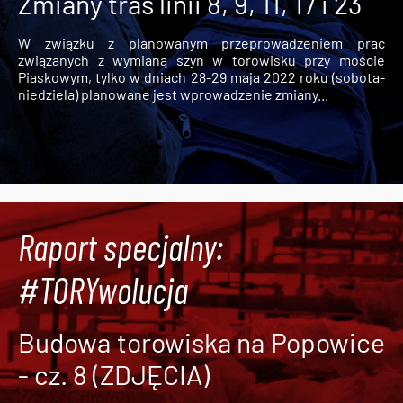
Zmiany tras linii 8, 9, 11, 17 i 23
W związku z planowanym przeprowadzeniem prac
związanych z wymianą szyn w torowisku przy moście
Piaskowym, tylko w dniach 28-29 maja 2022 roku (sobota-
niedziela) planowane jest wprowadzenie zmiany...
Raport specjalny:
#TORYwolucja
Budowa torowiska na Popowice
- cz. 8 (ZDJĘCIA)