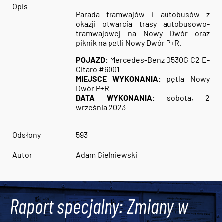
Opis
Parada tramwajów i autobusów z
okazji otwarcia trasy autobusowo-
tramwajowej n
a Nowy Dwór oraz
piknik na pętli Nowy Dwór P+R.
POJAZD:
Mercedes-Benz O530G C2 E-
Citaro #6001
MIEJSCE WYKONANIA:
pętla Nowy
Dwór P+R
DATA WYKONANIA:
sobota, 2
września 2023
Odsłony
593
Autor
Adam Gielniewski
Raport specjalny: Zmiany w