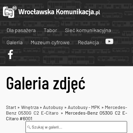
Dla pasażera
Tabor
Sieć komunikacyjna
Galeria
Muzeum cyfrowe
Redakcja
Galeria zdjęć
Start
»
Wnętrza
»
Autobusy
»
Autobusy - MPK
»
Mercedes-
Benz O530G C2 E-Citaro
» Mercedes-Benz O530G C2 E-
Citaro #6001