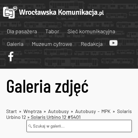
Dla pasażera
Tabor
Sieć komunikacyjna
Galeria
Muzeum cyfrowe
Redakcja
Galeria zdjęć
Start
»
Wnętrza
»
Autobusy
»
Autobusy - MPK
»
Solaris
Urbino 12
» Solaris Urbino 12 #5401