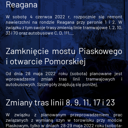
Reagana
W sobotę 4 czerwca 2022 r. rozpocznie się remont
nawierzchni na rondzie Reagana przy peronie 1 i 2. W
związku z tym swoje trasy zmienią linie tramwajowe 1, 2, 10,
33 i 70 oraz autobusowe C, D, 111,...
Zamknięcie mostu Piaskowego
i otwarcie Pomorskiej
Od dnia 28 maja 2022 roku (sobota) planowane jest
wprowadzenie zmian tras linii tramwajowych i
autobusowych. Szczegóły znajdują się poniżej.
Zmiany tras linii 8, 9, 11, 17 i 23
W związku z planowanym przeprowadzeniem prac
związanych z wymianą szyn w torowisku przy moście
Piaskowym, tylko w dniach 28-29 maja 2022 roku (sobota-