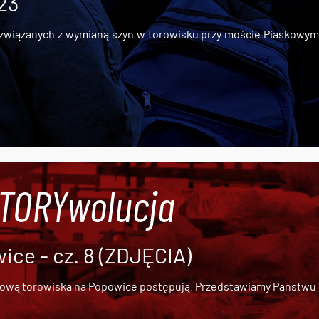
 23
iązanych z wymianą szyn w torowisku przy moście Piaskowym, t
#TORYwolucja
ce - cz. 8 (ZDJĘCIA)
dową torowiska na Popowice
postępują. Przedstawiamy Państwu ob