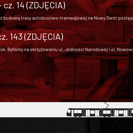
cz. 14 (ZDJĘCIA)
 z
budową trasy autobusowo-tramwajowej na Nowy Dwór
postępu
cz. 143 (ZDJĘCIA)
 Byliśmy na skrzyżowaniu ul. Jedności Narodowej i ul. Nowowiejs