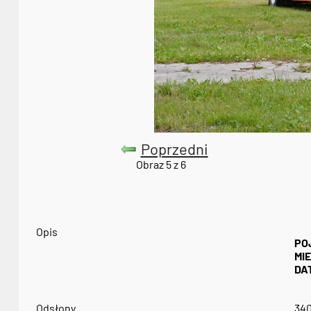
Poprzedni
Obraz 5 z 6
Opis
PO
MI
DA
Odsłony
34