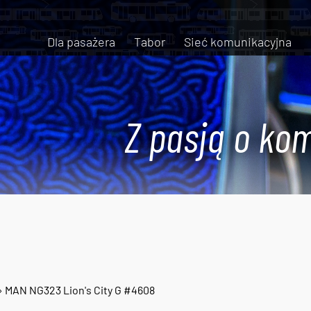
Dla pasażera
Tabor
Sieć komunikacyjna
Z pasją o kom
 MAN NG323 Lion's City G #4608