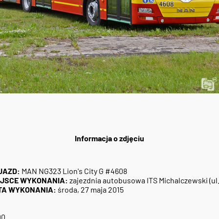
Informacja o zdjęciu
JAZD:
MAN NG323 Lion's City G #4608
EJSCE WYKONANIA:
zajezdnia autobusowa ITS Michalczewski (ul
TA WYKONANIA:
środa, 27 maja 2015
00