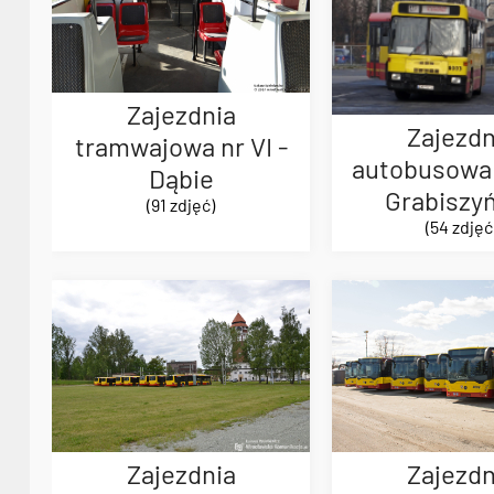
Zajezdnia
Zajezdn
tramwajowa nr VI -
autobusowa n
Dąbie
Grabiszy
(91 zdjęć)
(54 zdjęć
Zajezdnia
Zajezdn