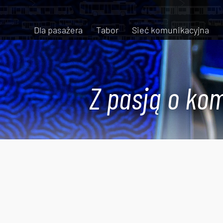
Dla pasażera
Tabor
Sieć komunikacyjna
Z pasją o kom