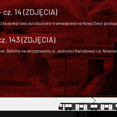
cz. 14 (ZDJĘCIA)
 z
budową trasy autobusowo-tramwajowej na Nowy Dwór
postępu
cz. 143 (ZDJĘCIA)
 Byliśmy na skrzyżowaniu ul. Jedności Narodowej i ul. Nowowiejs