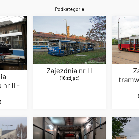
Podkategorie
Zajezdnia nr III
Z
ia
(16 zdjęć)
tramwa
nr II -
)