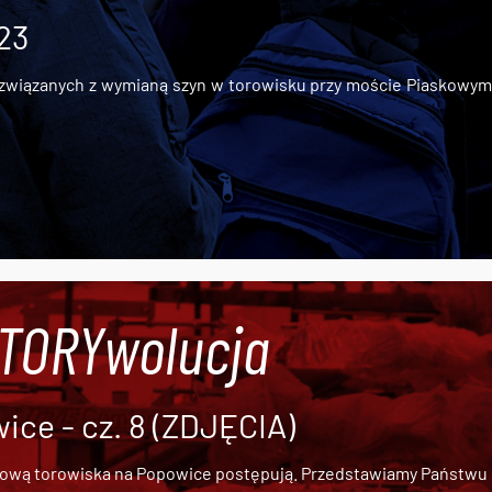
 23
iązanych z wymianą szyn w torowisku przy moście Piaskowym, t
#TORYwolucja
ce - cz. 8 (ZDJĘCIA)
dową torowiska na Popowice
postępują. Przedstawiamy Państwu ob