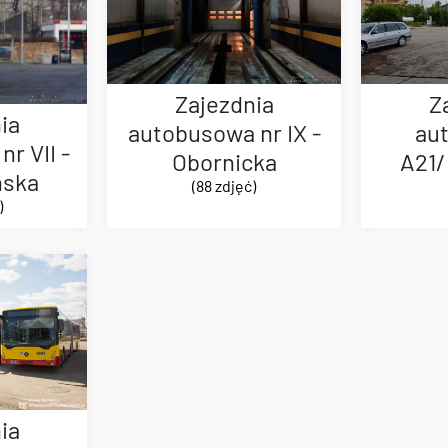
Zajezdnia
Z
ia
autobusowa nr IX -
au
r VII -
Obornicka
A21/
ńska
(88 zdjęć)
)
ia