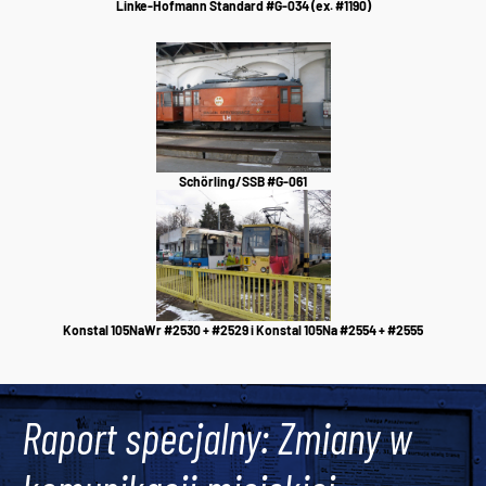
Linke-Hofmann Standard #G-034 (ex. #1190)
Schörling/SSB #G-061
Konstal 105NaWr #2530 + #2529 i Konstal 105Na #2554 + #2555
Raport specjalny: Zmiany w