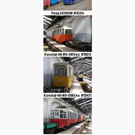
Pesa 2010NW #3204
Konstal 4N #G-081 (ex. #1501)
Konstal 4N #G-056 (ex. #1347)