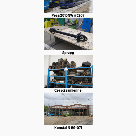
Pesa 2010NW #3207
Sprzęg
Części zamienne
Konstal N #G-071