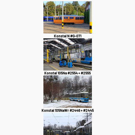
Konstal N #G-071
Konstal 105Na #2554 + #2555
Konstal 105NaWr #2446 + #2445