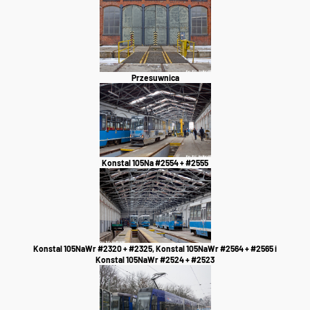
Przesuwnica
Konstal 105Na #2554 + #2555
Konstal 105NaWr #2320 + #2325, Konstal 105NaWr #2564 + #2565 i
Konstal 105NaWr #2524 + #2523