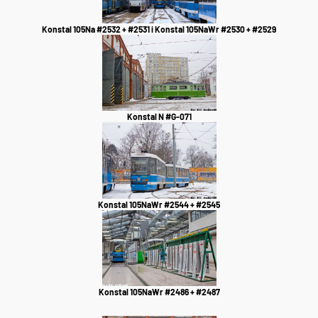
Konstal 105Na #2532 + #2531 i Konstal 105NaWr #2530 + #2529
Konstal N #G-071
Konstal 105NaWr #2544 + #2545
Konstal 105NaWr #2486 + #2487