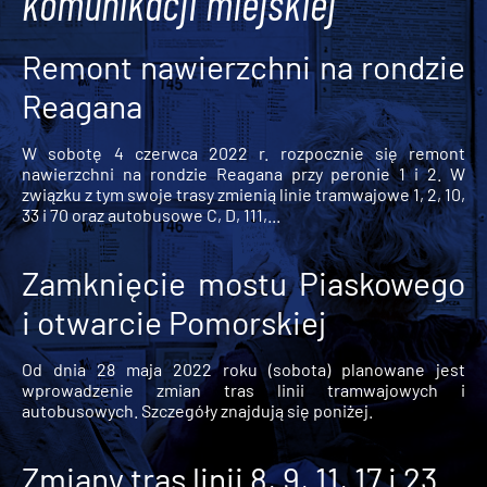
komunikacji miejskiej
Remont nawierzchni na rondzie
Reagana
W sobotę 4 czerwca 2022 r. rozpocznie się remont
nawierzchni na rondzie Reagana przy peronie 1 i 2. W
związku z tym swoje trasy zmienią linie tramwajowe 1, 2, 10,
33 i 70 oraz autobusowe C, D, 111,...
Zamknięcie mostu Piaskowego
i otwarcie Pomorskiej
Od dnia 28 maja 2022 roku (sobota) planowane jest
wprowadzenie zmian tras linii tramwajowych i
autobusowych. Szczegóły znajdują się poniżej.
Zmiany tras linii 8, 9, 11, 17 i 23