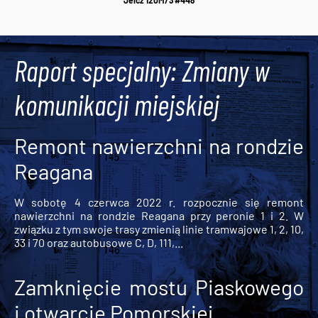
Jelcz 120M/3 #448
Raport specjalny: Zmiany w
komunikacji miejskiej
Remont nawierzchni na rondzie
Reagana
W sobotę 4 czerwca 2022 r. rozpocznie się remont
nawierzchni na rondzie Reagana przy peronie 1 i 2. W
związku z tym swoje trasy zmienią linie tramwajowe 1, 2, 10,
33 i 70 oraz autobusowe C, D, 111,...
Zamknięcie mostu Piaskowego
i otwarcie Pomorskiej