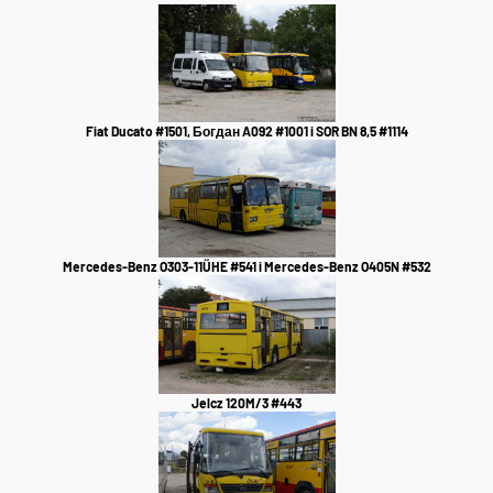
Fiat Ducato #1501, Богдан A092 #1001 i SOR BN 8,5 #1114
Mercedes-Benz O303-11ÜHE #541 i Mercedes-Benz O405N #532
Jelcz 120M/3 #443