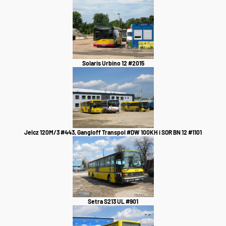
Solaris Urbino 12 #2015
Jelcz 120M/3 #443, Gangloff Transpol #DW 100KH i SOR BN 12 #1101
Setra S213 UL #901