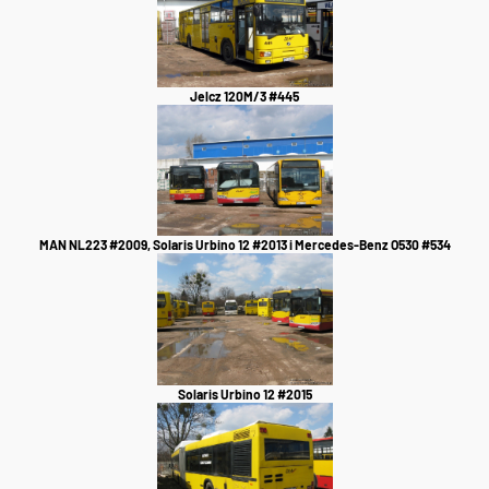
Jelcz 120M/3 #445
MAN NL223 #2009, Solaris Urbino 12 #2013 i Mercedes-Benz O530 #534
Solaris Urbino 12 #2015