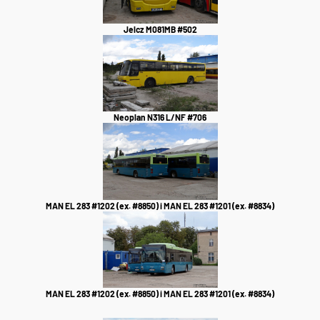
Jelcz M081MB #502
Neoplan N316 L/NF #706
MAN EL 283 #1202 (ex. #8850) i MAN EL 283 #1201 (ex. #8834)
MAN EL 283 #1202 (ex. #8850) i MAN EL 283 #1201 (ex. #8834)