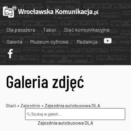
Dla pasażera
Tabor
Sieć komunikacyjna
Galeria
Muzeum cyfrowe
Redakcja
Galeria zdjęć
Start
»
Zajezdnie
» Zajezdnia autobusowa DLA
Zajezdnia autobusowa DLA