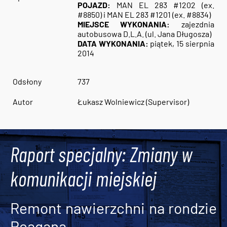
POJAZD:
MAN EL 283 #1202 (ex.
#8850) i MAN EL 283 #1201 (ex. #8834)
MIEJSCE WYKONANIA:
zajezdnia
autobusowa D.L.A. (ul. Jana Długosza)
DATA WYKONANIA:
piątek, 15 sierpnia
2014
Odsłony
737
Autor
Łukasz Wolniewicz (Supervisor)
Raport specjalny: Zmiany w
komunikacji miejskiej
Remont nawierzchni na rondzie
Reagana