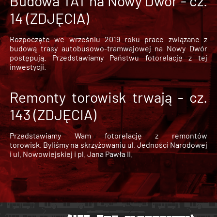
Budowa TAT na Nowy Dwór - cz.
14 (ZDJĘCIA)
Rozpoczęte we wrześniu 2019 roku prace związane z
budową trasy autobusowo-tramwajowej na Nowy Dwór
postępują. Przedstawiamy Państwu fotorelację z tej
inwestycji.
Remonty torowisk trwają - cz.
143 (ZDJĘCIA)
Przedstawiamy Wam fotorelację z remontów
torowisk. Byliśmy na skrzyżowaniu ul. Jedności Narodowej
i ul. Nowowiejskiej i pl. Jana Pawła II.