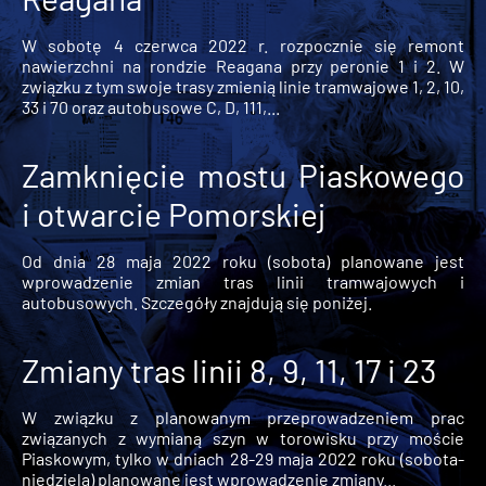
W sobotę 4 czerwca 2022 r. rozpocznie się remont
nawierzchni na rondzie Reagana przy peronie 1 i 2. W
związku z tym swoje trasy zmienią linie tramwajowe 1, 2, 10,
33 i 70 oraz autobusowe C, D, 111,...
Zamknięcie mostu Piaskowego
i otwarcie Pomorskiej
Od dnia 28 maja 2022 roku (sobota) planowane jest
wprowadzenie zmian tras linii tramwajowych i
autobusowych. Szczegóły znajdują się poniżej.
Zmiany tras linii 8, 9, 11, 17 i 23
W związku z planowanym przeprowadzeniem prac
związanych z wymianą szyn w torowisku przy moście
Piaskowym, tylko w dniach 28-29 maja 2022 roku (sobota-
niedziela) planowane jest wprowadzenie zmiany...