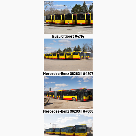
Isuzu Citiport #4714
Mercedes-Benz O628G II #4807
Mercedes-Benz O628G II #4806