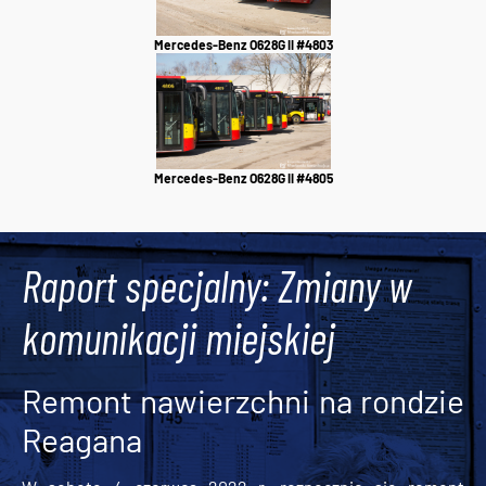
Mercedes-Benz O628G II #4803
Mercedes-Benz O628G II #4805
Raport specjalny: Zmiany w
komunikacji miejskiej
Remont nawierzchni na rondzie
Reagana