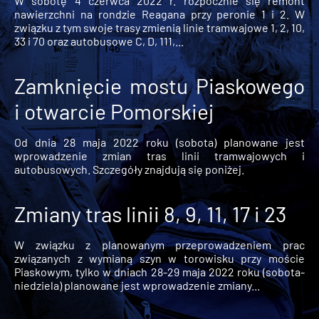
W sobotę 4 czerwca 2022 r. rozpocznie się remont
nawierzchni na rondzie Reagana przy peronie 1 i 2. W
związku z tym swoje trasy zmienią linie tramwajowe 1, 2, 10,
33 i 70 oraz autobusowe C, D, 111,...
Zamknięcie mostu Piaskowego
i otwarcie Pomorskiej
Od dnia 28 maja 2022 roku (sobota) planowane jest
wprowadzenie zmian tras linii tramwajowych i
autobusowych. Szczegóły znajdują się poniżej.
Zmiany tras linii 8, 9, 11, 17 i 23
W związku z planowanym przeprowadzeniem prac
związanych z wymianą szyn w torowisku przy moście
Piaskowym, tylko w dniach 28-29 maja 2022 roku (sobota-
niedziela) planowane jest wprowadzenie zmiany...