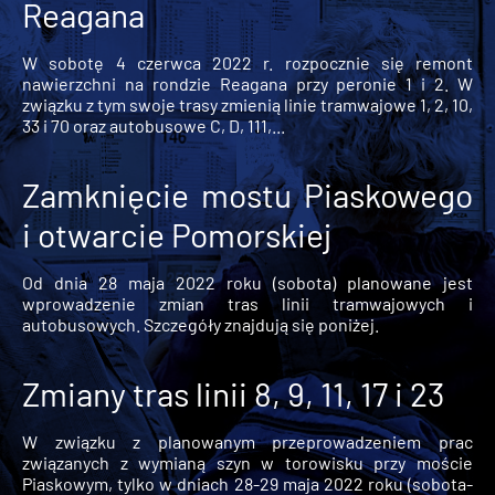
Reagana
W sobotę 4 czerwca 2022 r. rozpocznie się remont
nawierzchni na rondzie Reagana przy peronie 1 i 2. W
związku z tym swoje trasy zmienią linie tramwajowe 1, 2, 10,
33 i 70 oraz autobusowe C, D, 111,...
Zamknięcie mostu Piaskowego
i otwarcie Pomorskiej
Od dnia 28 maja 2022 roku (sobota) planowane jest
wprowadzenie zmian tras linii tramwajowych i
autobusowych. Szczegóły znajdują się poniżej.
Zmiany tras linii 8, 9, 11, 17 i 23
W związku z planowanym przeprowadzeniem prac
związanych z wymianą szyn w torowisku przy moście
Piaskowym, tylko w dniach 28-29 maja 2022 roku (sobota-