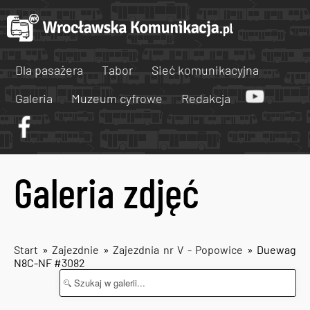
Dla pasażera
Tabor
Sieć komunikacyjna
Galeria
Muzeum cyfrowe
Redakcja
Galeria zdjęć
Start
»
Zajezdnie
»
Zajezdnia nr V - Popowice
» Duewag
N8C-NF #3082