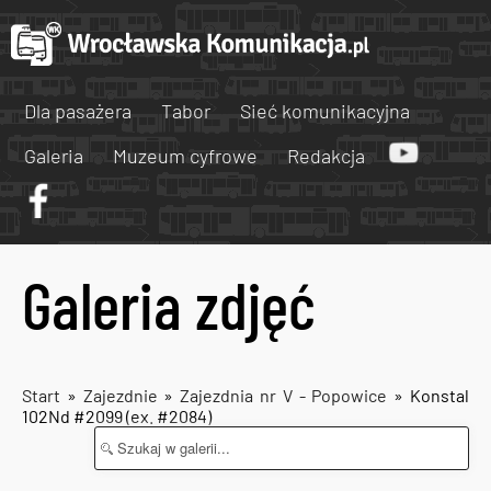
Dla pasażera
Tabor
Sieć komunikacyjna
Galeria
Muzeum cyfrowe
Redakcja
Galeria zdjęć
Start
»
Zajezdnie
»
Zajezdnia nr V - Popowice
» Konstal
102Nd #2099 (ex. #2084)