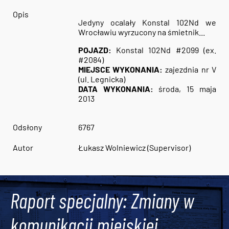
Opis
Jedyny ocalały Konstal 102Nd we
Wrocławiu wyrzucony na śmietnik...
POJAZD:
Konstal 102Nd #2099 (ex.
#2084)
MIEJSCE WYKONANIA:
zajezdnia nr V
(ul. Legnicka)
DATA WYKONANIA:
środa, 15 maja
2013
Odsłony
6767
Autor
Łukasz Wolniewicz (Supervisor)
Raport specjalny: Zmiany w
komunikacji miejskiej