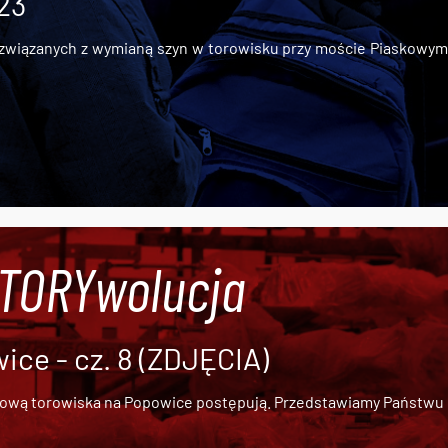
 23
iązanych z wymianą szyn w torowisku przy moście Piaskowym, t
#TORYwolucja
ce - cz. 8 (ZDJĘCIA)
dową torowiska na Popowice
postępują. Przedstawiamy Państwu ob