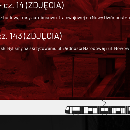
cz. 14 (ZDJĘCIA)
 z
budową trasy autobusowo-tramwajowej na Nowy Dwór
postępu
cz. 143 (ZDJĘCIA)
 Byliśmy na skrzyżowaniu ul. Jedności Narodowej i ul. Nowowiejs