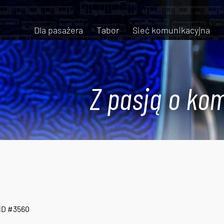
Dla pasażera
Tabor
Sieć komunikacyjna
Z pasją o kom
ND #3560