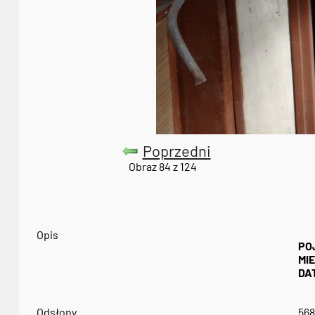
Poprzedni
Obraz 84 z 124
Opis
PO
MI
DA
Odsłony
568