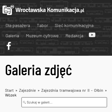
Dla pasażera
Tabor
Sieć komunikacyjna
Galeria
Muzeum cyfrowe
Redakcja
Galeria zdjęć
Start
»
Zajezdnie
»
Zajezdnia tramwajowa nr II - Ołbin
»
Wózek