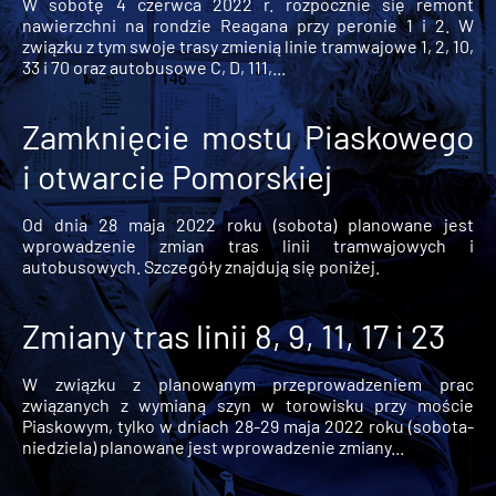
W sobotę 4 czerwca 2022 r. rozpocznie się remont
nawierzchni na rondzie Reagana przy peronie 1 i 2. W
związku z tym swoje trasy zmienią linie tramwajowe 1, 2, 10,
33 i 70 oraz autobusowe C, D, 111,...
Zamknięcie mostu Piaskowego
i otwarcie Pomorskiej
Od dnia 28 maja 2022 roku (sobota) planowane jest
wprowadzenie zmian tras linii tramwajowych i
autobusowych. Szczegóły znajdują się poniżej.
Zmiany tras linii 8, 9, 11, 17 i 23
W związku z planowanym przeprowadzeniem prac
związanych z wymianą szyn w torowisku przy moście
Piaskowym, tylko w dniach 28-29 maja 2022 roku (sobota-
niedziela) planowane jest wprowadzenie zmiany...