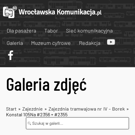
Dla pasażera
Tabor
Sieć komunikacyjna
Galeria
Muzeum cyfrowe
Redakcja
Galeria zdjęć
Start
»
Zajezdnie
»
Zajezdnia tramwajowa nr IV - Borek
»
Konstal 105Na #2356 + #2355