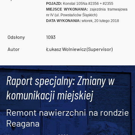
POJAZD:
Konstal 105Na #2356 + #2355
MIEJSCE WYKONANIA:
zajezdnia tramwajowa
nr IV (ul. Powstańców Śląskich)
DATA WYKONANIA:
wtorek, 20 lutego 2018
Odsłony
1093
Autor
Łukasz Wolniewicz (Supervisor)
Raport specjalny: Zmiany w
komunikacji miejskiej
Remont nawierzchni na rondzie
Reagana