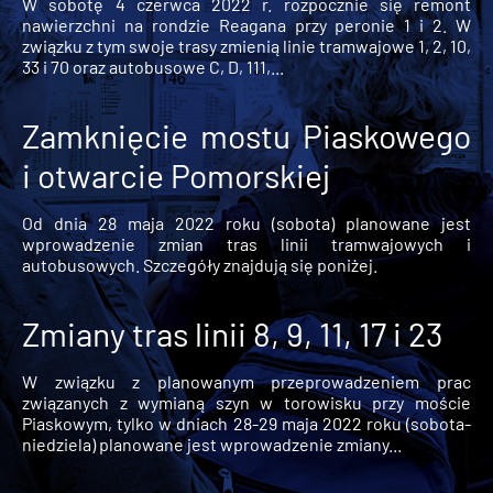
W sobotę 4 czerwca 2022 r. rozpocznie się remont
nawierzchni na rondzie Reagana przy peronie 1 i 2. W
związku z tym swoje trasy zmienią linie tramwajowe 1, 2, 10,
33 i 70 oraz autobusowe C, D, 111,...
Zamknięcie mostu Piaskowego
i otwarcie Pomorskiej
Od dnia 28 maja 2022 roku (sobota) planowane jest
wprowadzenie zmian tras linii tramwajowych i
autobusowych. Szczegóły znajdują się poniżej.
Zmiany tras linii 8, 9, 11, 17 i 23
W związku z planowanym przeprowadzeniem prac
związanych z wymianą szyn w torowisku przy moście
Piaskowym, tylko w dniach 28-29 maja 2022 roku (sobota-
niedziela) planowane jest wprowadzenie zmiany...