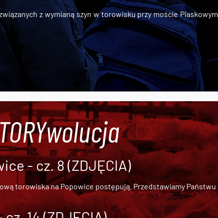
iązanych z wymianą szyn w torowisku przy moście Piaskowym, t
#TORYwolucja
ce - cz. 8 (ZDJĘCIA)
dową torowiska na Popowice
postępują. Przedstawiamy Państwu ob
cz. 14 (ZDJĘCIA)