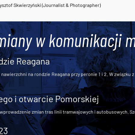
ysztof Skwierzyński (Journalist & Photographer)
miany w komunikacji m
dzie Reagana
awierzchni na rondzie Reagana przy peronie 1 i 2. W związku z t
go i otwarcie Pomorskiej
 wprowadzenie zmian tras linii tramwajowych i autobusowych. Szc
 23