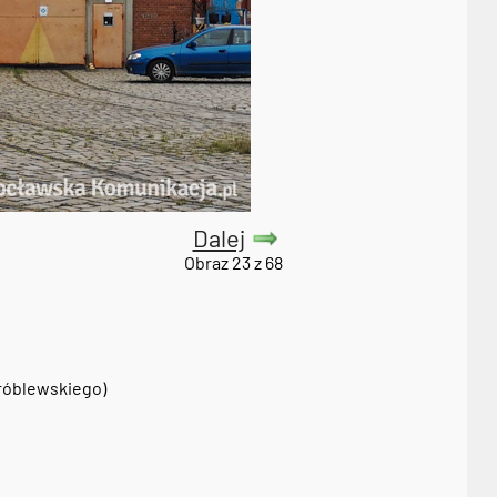
Dalej
Obraz 23 z 68
Wróblewskiego)