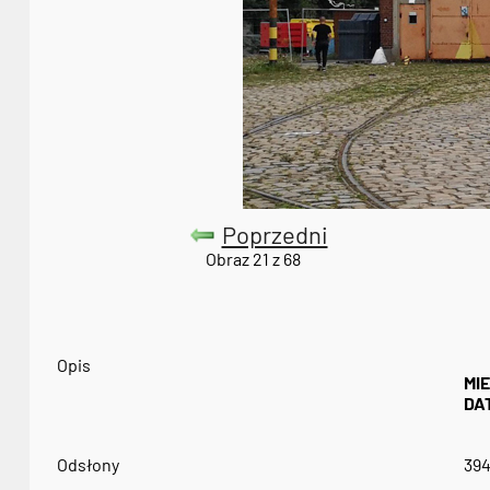
Poprzedni
Obraz 21 z 68
Opis
MI
DA
Odsłony
39