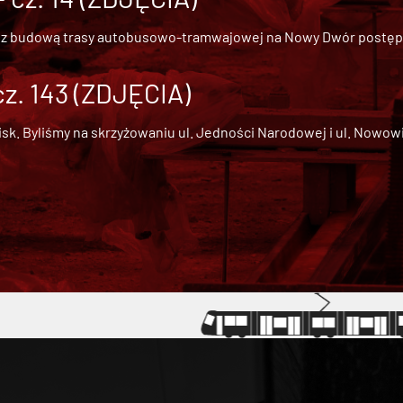
 z
budową trasy autobusowo-tramwajowej na Nowy Dwór
postępu
cz. 143 (ZDJĘCIA)
 Byliśmy na skrzyżowaniu ul. Jedności Narodowej i ul. Nowowiejs