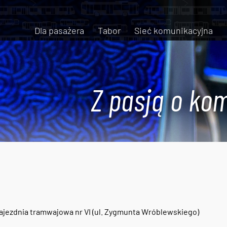
Dla pasażera
Tabor
Sieć komunikacyjna
Z pasją o kom
ajezdnia tramwajowa nr VI (ul. Zygmunta Wróblewskiego)