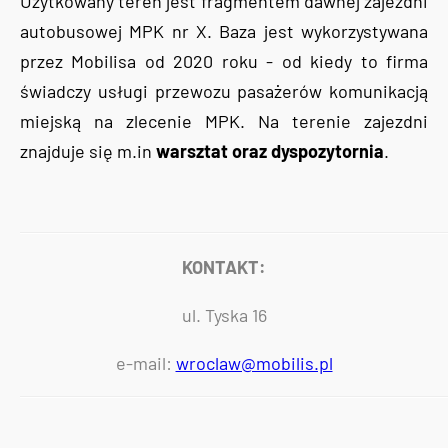
Użytkowany teren jest fragmentem dawnej zajezdni
autobusowej MPK nr X. Baza jest wykorzystywana
przez Mobilisa od 2020 roku - od kiedy to firma
świadczy usługi przewozu pasażerów komunikacją
miejską na zlecenie MPK. Na terenie zajezdni
znajduje się m.in
warsztat oraz dyspozytornia
.
KONTAKT:
ul. Tyska 16
e-mail:
wroclaw@mobilis.pl
Tweets by AlertMPK