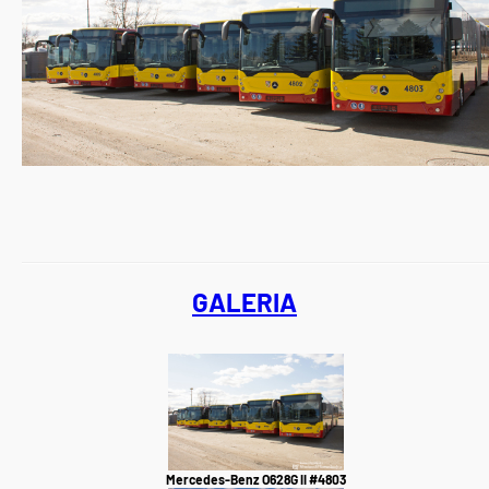
GALERIA
Mercedes-Benz O628G II #4803