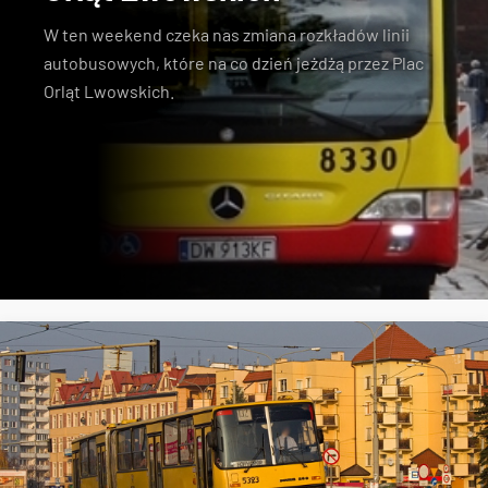
W ten weekend czeka nas zmiana rozkładów linii
autobusowych, które na co dzień jeżdżą przez Plac
Orląt Lwowskich.