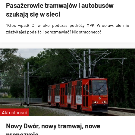
Pasażerowie tramwajów i autobusów
szukają się w sieci
"Ktoś wpadł Ci w oko podczas podróży MPK Wrocław, ale nie
zdążył(a)eś podejść i porozmawiać? Nic straconego!
Aktualności
Nowy Dwór, nowy tramwaj, nowe
propozycje