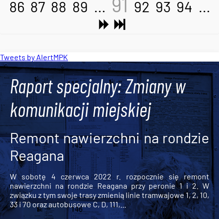
91
86
87
88
89
...
92
93
94
...
Tweets by AlertMPK
Raport specjalny: Zmiany w
komunikacji miejskiej
Remont nawierzchni na rondzie
Reagana
W sobotę 4 czerwca 2022 r. rozpocznie się remont
nawierzchni na rondzie Reagana przy peronie 1 i 2. W
związku z tym swoje trasy zmienią linie tramwajowe 1, 2, 10,
33 i 70 oraz autobusowe C, D, 111,...