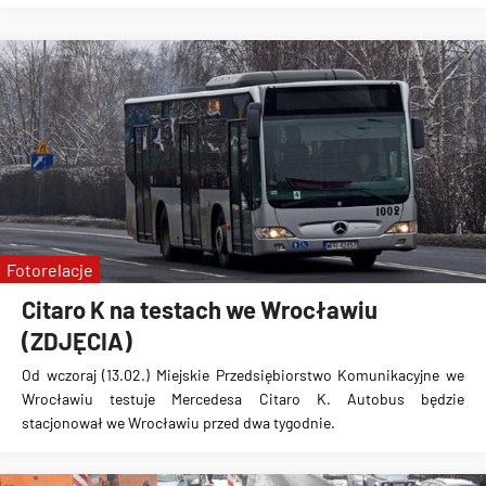
Fotorelacje
Citaro K na testach we Wrocławiu
(ZDJĘCIA)
Od wczoraj (13.02.) Miejskie Przedsiębiorstwo Komunikacyjne we
Wrocławiu testuje Mercedesa Citaro K.
Autobus będzie
stacjonował we Wrocławiu przed dwa tygodnie.