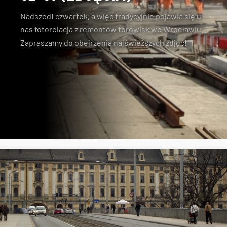
Nadszedł czwartek, a więc tradycyjnie pojawia się u
nas fotorelacja z remontów torowisk we Wrocławiu.
Zapraszamy do obejrzenia najświeższych zdjęć!