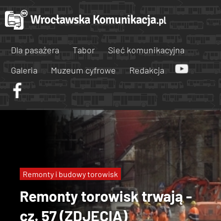
Dla pasażera
Tabor
Sieć komunikacyjna
Galeria
Muzeum cyfrowe
Redakcja
Remonty i budowy torowisk
Remonty torowisk trwają -
cz. 57 (ZDJĘCIA)