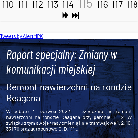
115
110
111
112
113
114
116
117
118
Tweets by AlertMPK
Raport specjalny: Zmiany w
komunikacji miejskiej
Remont nawierzchni na rondzie
Reagana
W sobotę 4 czerwca 2022 r. rozpocznie się remont
nawierzchni na rondzie Reagana przy peronie 1 i 2. W
związku z tym swoje trasy zmienią linie tramwajowe 1, 2, 10,
33 i 70 oraz autobusowe C, D, 111,...