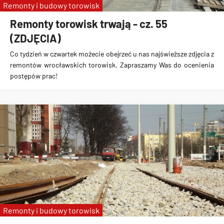
Remonty i budowy torowisk
Remonty torowisk trwają - cz. 55
(ZDJĘCIA)
Co tydzień w czwartek możecie obejrzeć u nas najświeższe zdjęcia z
remontów wrocławskich torowisk. Zapraszamy Was do ocenienia
postępów prac!
Remonty i budowy torowisk