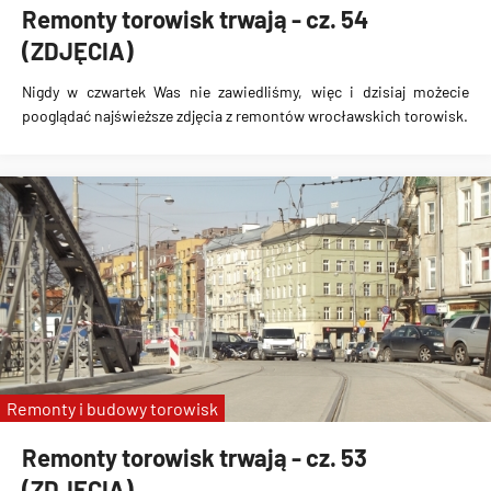
Remonty torowisk trwają - cz. 54
(ZDJĘCIA)
Nigdy w czwartek Was nie zawiedliśmy, więc i dzisiaj możecie
pooglądać najświeższe zdjęcia z remontów wrocławskich torowisk.
Remonty i budowy torowisk
Remonty torowisk trwają - cz. 53
(ZDJĘCIA)